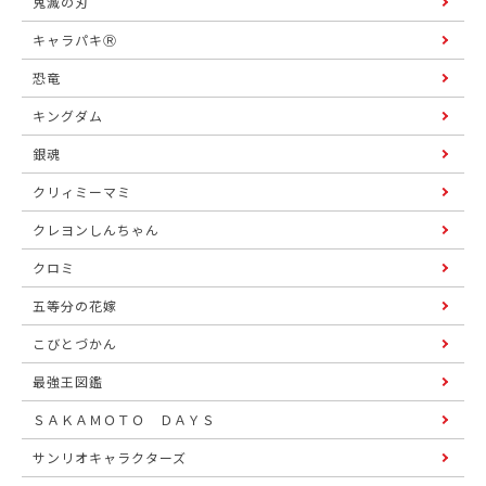
鬼滅の刃
キャラパキⓇ
恐竜
キングダム
銀魂
クリィミーマミ
クレヨンしんちゃん
クロミ
五等分の花嫁
こびとづかん
最強王図鑑
ＳＡＫＡＭＯＴＯ ＤＡＹＳ
サンリオキャラクターズ