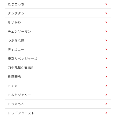
たまごっち
ダンダダン
ちいかわ
チェンソーマン
つぶらな瞳
ディズニー
東京リベンジャーズ
刀剣乱舞ONLINE
桃源暗鬼
トミカ
トムとジェリー
ドラえもん
ドラゴンクエスト