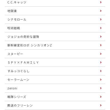
C.C.キャッツ
地獄楽
シナモロール
呪術廻戦
ジョジョの奇妙な冒険
新幹線変形ロボ シンカリオンZ
スヌーピー
ＳＰＹ×ＦＡＭＩＬＹ
すみっコぐらし
セーラームーン
zeroni
戦隊シリーズ
葬送のフリーレン