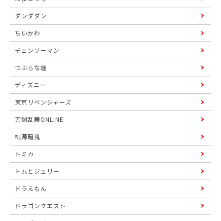
ダンダダン
ちいかわ
チェンソーマン
つぶらな瞳
ディズニー
東京リベンジャーズ
刀剣乱舞ONLINE
桃源暗鬼
トミカ
トムとジェリー
ドラえもん
ドラゴンクエスト