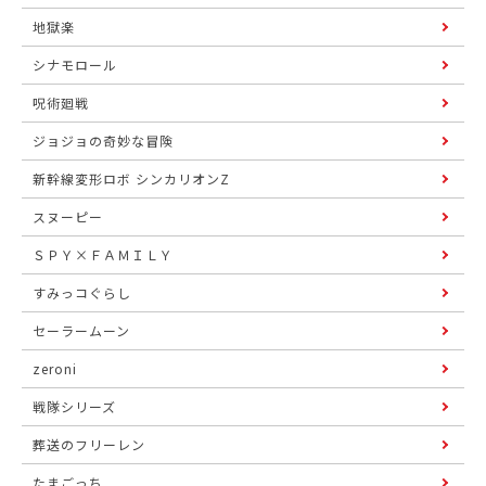
地獄楽
シナモロール
呪術廻戦
ジョジョの奇妙な冒険
新幹線変形ロボ シンカリオンZ
スヌーピー
ＳＰＹ×ＦＡＭＩＬＹ
すみっコぐらし
セーラームーン
zeroni
戦隊シリーズ
葬送のフリーレン
たまごっち