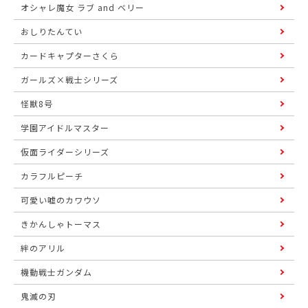
オシャレ魔女 ラブ and ベリー
おしりたんてい
カードキャプターさくら
ガールズ×戦士シリーズ
怪獣8号
学園アイドルマスター
仮面ライダーシリーズ
カラフルピーチ
可愛い嘘のカワウソ
きかんしゃトーマス
絆のアリル
機動戦士ガンダム
鬼滅の刃