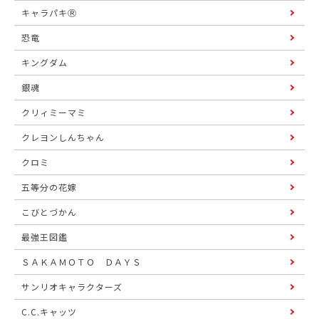
キャラパキⓇ
恐竜
キングダム
銀魂
クリィミーマミ
クレヨンしんちゃん
クロミ
五等分の花嫁
こびとづかん
最強王図鑑
ＳＡＫＡＭＯＴＯ ＤＡＹＳ
サンリオキャラクターズ
C.C.キャッツ