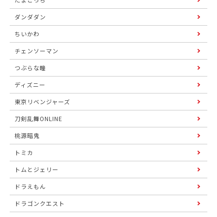
ダンダダン
ちいかわ
チェンソーマン
つぶらな瞳
ディズニー
東京リベンジャーズ
刀剣乱舞ONLINE
桃源暗鬼
トミカ
トムとジェリー
ドラえもん
ドラゴンクエスト