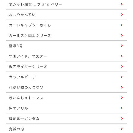
オシャレ魔女 ラブ and ベリー
おしりたんてい
カードキャプターさくら
ガールズ×戦士シリーズ
怪獣8号
学園アイドルマスター
仮面ライダーシリーズ
カラフルピーチ
可愛い嘘のカワウソ
きかんしゃトーマス
絆のアリル
機動戦士ガンダム
鬼滅の刃