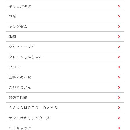
キャラパキⓇ
恐竜
キングダム
銀魂
クリィミーマミ
クレヨンしんちゃん
クロミ
五等分の花嫁
こびとづかん
最強王図鑑
ＳＡＫＡＭＯＴＯ ＤＡＹＳ
サンリオキャラクターズ
C.C.キャッツ