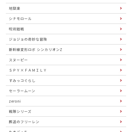
地獄楽
シナモロール
呪術廻戦
ジョジョの奇妙な冒険
新幹線変形ロボ シンカリオンZ
スヌーピー
ＳＰＹ×ＦＡＭＩＬＹ
すみっコぐらし
セーラームーン
zeroni
戦隊シリーズ
葬送のフリーレン
たまごっち