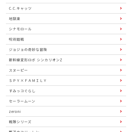
C.C.キャッツ
地獄楽
シナモロール
呪術廻戦
ジョジョの奇妙な冒険
新幹線変形ロボ シンカリオンZ
スヌーピー
ＳＰＹ×ＦＡＭＩＬＹ
すみっコぐらし
セーラームーン
zeroni
戦隊シリーズ
葬送のフリーレン