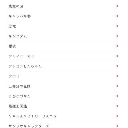
鬼滅の刃
キャラパキⓇ
恐竜
キングダム
銀魂
クリィミーマミ
クレヨンしんちゃん
クロミ
五等分の花嫁
こびとづかん
最強王図鑑
ＳＡＫＡＭＯＴＯ ＤＡＹＳ
サンリオキャラクターズ