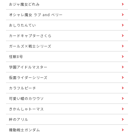
おジャ魔女どれみ
オシャレ魔女 ラブ and ベリー
おしりたんてい
カードキャプターさくら
ガールズ×戦士シリーズ
怪獣8号
学園アイドルマスター
仮面ライダーシリーズ
カラフルピーチ
可愛い嘘のカワウソ
きかんしゃトーマス
絆のアリル
機動戦士ガンダム