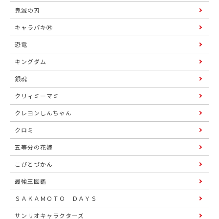
鬼滅の刃
キャラパキⓇ
恐竜
キングダム
銀魂
クリィミーマミ
クレヨンしんちゃん
クロミ
五等分の花嫁
こびとづかん
最強王図鑑
ＳＡＫＡＭＯＴＯ ＤＡＹＳ
サンリオキャラクターズ