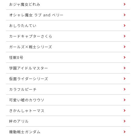
おジャ魔女どれみ
オシャレ魔女 ラブ and ベリー
おしりたんてい
カードキャプターさくら
ガールズ×戦士シリーズ
怪獣8号
学園アイドルマスター
仮面ライダーシリーズ
カラフルピーチ
可愛い嘘のカワウソ
きかんしゃトーマス
絆のアリル
機動戦士ガンダム