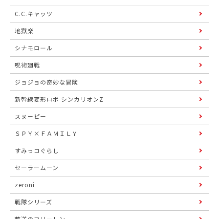
C.C.キャッツ
地獄楽
シナモロール
呪術廻戦
ジョジョの奇妙な冒険
新幹線変形ロボ シンカリオンZ
スヌーピー
ＳＰＹ×ＦＡＭＩＬＹ
すみっコぐらし
セーラームーン
zeroni
戦隊シリーズ
葬送のフリーレン