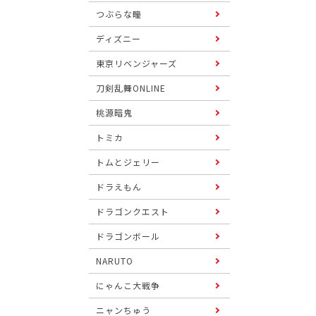
つぶらな瞳
ディズニー
東京リベンジャーズ
刀剣乱舞ONLINE
桃源暗鬼
トミカ
トムとジェリー
ドラえもん
ドラゴンクエスト
ドラゴンボール
NARUTO
にゃんこ大戦争
ニャンちゅう