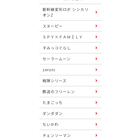
新幹線変形ロボ シンカリ
オンZ
スヌーピー
ＳＰＹ×ＦＡＭＩＬＹ
すみっコぐらし
セーラームーン
zeroni
戦隊シリーズ
葬送のフリーレン
たまごっち
ダンダダン
ちいかわ
チェンソーマン