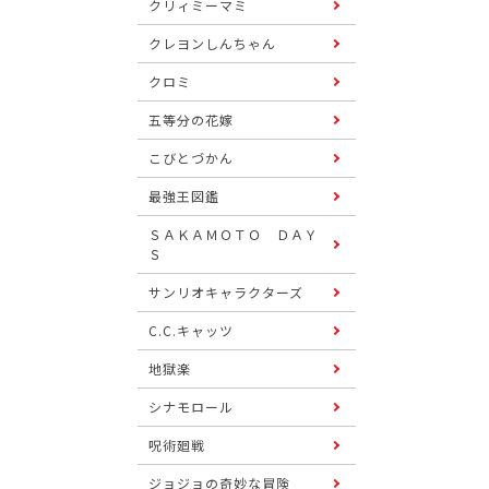
クリィミーマミ
クレヨンしんちゃん
クロミ
五等分の花嫁
こびとづかん
最強王図鑑
ＳＡＫＡＭＯＴＯ ＤＡＹ
Ｓ
サンリオキャラクターズ
C.C.キャッツ
地獄楽
シナモロール
呪術廻戦
ジョジョの奇妙な冒険