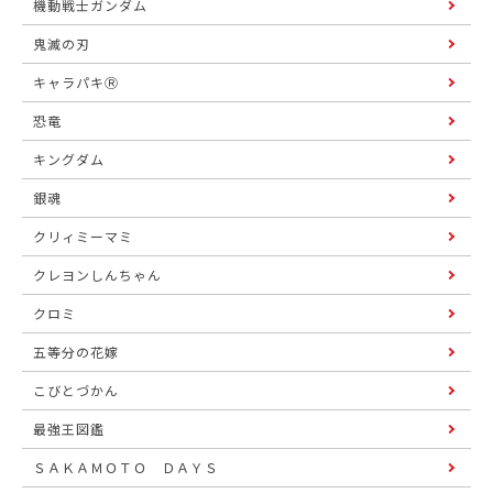
機動戦士ガンダム
鬼滅の刃
キャラパキⓇ
恐竜
キングダム
銀魂
クリィミーマミ
クレヨンしんちゃん
クロミ
五等分の花嫁
こびとづかん
最強王図鑑
ＳＡＫＡＭＯＴＯ ＤＡＹＳ