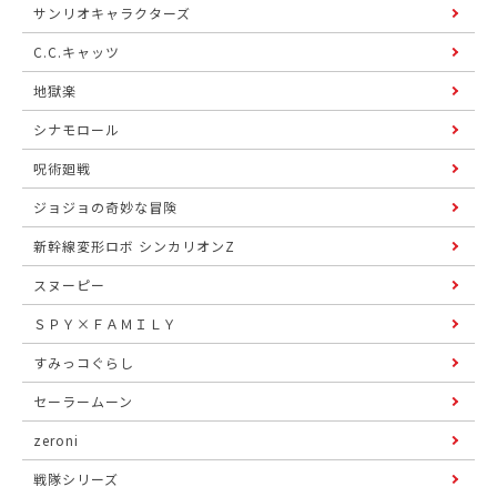
サンリオキャラクターズ
C.C.キャッツ
地獄楽
シナモロール
呪術廻戦
ジョジョの奇妙な冒険
新幹線変形ロボ シンカリオンZ
スヌーピー
ＳＰＹ×ＦＡＭＩＬＹ
すみっコぐらし
セーラームーン
zeroni
戦隊シリーズ