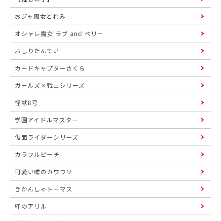
おジャ魔女どれみ
オシャレ魔女 ラブ and ベリー
おしりたんてい
カードキャプターさくら
ガールズ×戦士シリーズ
怪獣8号
学園アイドルマスター
仮面ライダーシリーズ
カラフルピーチ
可愛い嘘のカワウソ
きかんしゃトーマス
絆のアリル