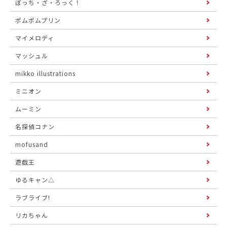
ぼっち・ざ・ろっく！
ポムポムプリン
マイメロディ
マッシュル
mikko illustrations
ミニオン
ムーミン
名探偵コナン
mofusand
遊戯王
ゆるキャン△
ラブライブ!
リカちゃん