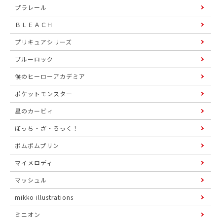
プラレール
ＢＬＥＡＣＨ
プリキュアシリーズ
ブルーロック
僕のヒーローアカデミア
ポケットモンスター
星のカービィ
ぼっち・ざ・ろっく！
ポムポムプリン
マイメロディ
マッシュル
mikko illustrations
ミニオン