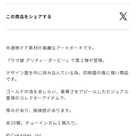
この商品をシェアする
半透明ＰＰ素材の美麗なアートボードです。
『ウマ娘 プリティ―ダービー』で第２弾が登場。
デザイン面を中に挟み込んでいる為、印刷面の傷に強い商品
です。
ゴールドの箔をあしらい、豪華さをアピールしたビジュアル
重視のコレクターアイテムで、
厚みがあり、価値感があります。
全10種。チューインガム１個入り。
© Cygames, Inc.