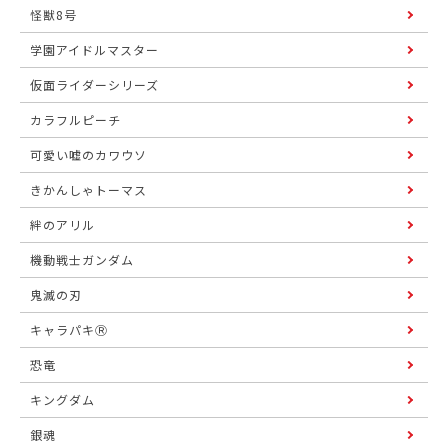
怪獣8号
学園アイドルマスター
仮面ライダーシリーズ
カラフルピーチ
可愛い嘘のカワウソ
きかんしゃトーマス
絆のアリル
機動戦士ガンダム
鬼滅の刃
キャラパキⓇ
恐竜
キングダム
銀魂