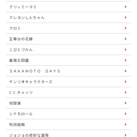
クリィミーマミ
クレヨンしんちゃん
クロミ
五等分の花嫁
こびとづかん
最強王図鑑
ＳＡＫＡＭＯＴＯ ＤＡＹＳ
サンリオキャラクターズ
C.C.キャッツ
地獄楽
シナモロール
呪術廻戦
ジョジョの奇妙な冒険