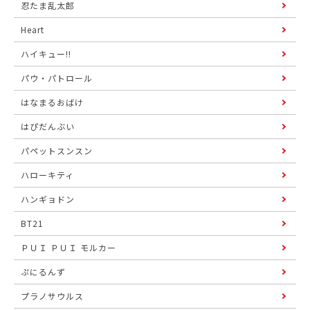
忍たま乱太郎
Heart
ハイキュー!!
パウ・パトロール
はなまるおばけ
はぴだんぶい
パペットスンスン
ハローキティ
ハンギョドン
BT21
ＰＵＩ ＰＵＩ モルカー
ぷにるんず
プラノサウルス