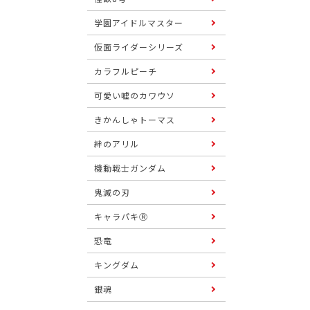
学園アイドルマスター
仮面ライダーシリーズ
カラフルピーチ
可愛い嘘のカワウソ
きかんしゃトーマス
絆のアリル
機動戦士ガンダム
鬼滅の刃
キャラパキⓇ
恐竜
キングダム
銀魂