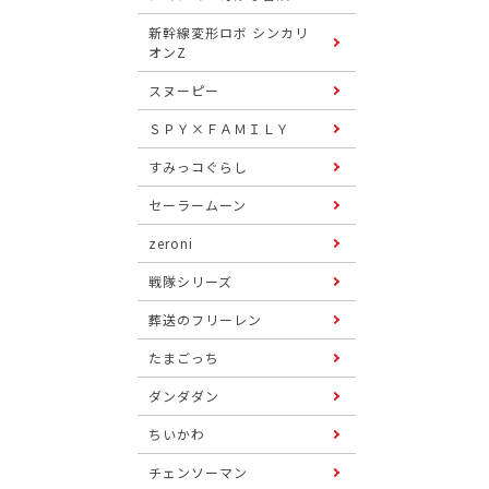
新幹線変形ロボ シンカリ
オンZ
スヌーピー
ＳＰＹ×ＦＡＭＩＬＹ
すみっコぐらし
セーラームーン
zeroni
戦隊シリーズ
葬送のフリーレン
たまごっち
ダンダダン
ちいかわ
チェンソーマン