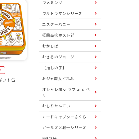
ウメミンツ
ウルトラマンシリーズ
エスターバニー
桜蘭高校ホスト部
おかしば
おさるのジョージ
【推しの子】
売
おジャ魔女どれみ
ギフト缶
オシャレ魔女 ラブ and ベ
リー
おしりたんてい
カードキャプターさくら
ガールズ×戦士シリーズ
怪獣8号