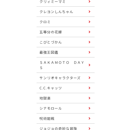
クリィミーマミ
クレヨンしんちゃん
クロミ
五等分の花嫁
こびとづかん
最強王図鑑
ＳＡＫＡＭＯＴＯ ＤＡＹ
Ｓ
サンリオキャラクターズ
C.C.キャッツ
地獄楽
シナモロール
呪術廻戦
ジョジョの奇妙な冒険