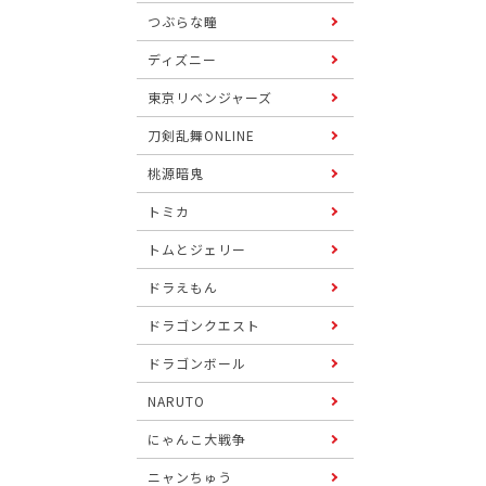
つぶらな瞳
ディズニー
東京リベンジャーズ
刀剣乱舞ONLINE
桃源暗鬼
トミカ
トムとジェリー
ドラえもん
ドラゴンクエスト
ドラゴンボール
NARUTO
にゃんこ大戦争
ニャンちゅう