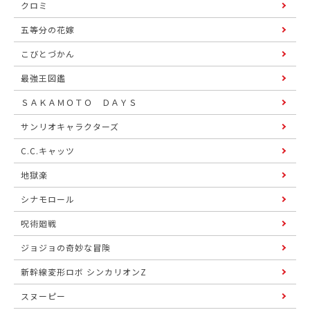
クロミ
五等分の花嫁
こびとづかん
最強王図鑑
ＳＡＫＡＭＯＴＯ ＤＡＹＳ
サンリオキャラクターズ
C.C.キャッツ
地獄楽
シナモロール
呪術廻戦
ジョジョの奇妙な冒険
新幹線変形ロボ シンカリオンZ
スヌーピー