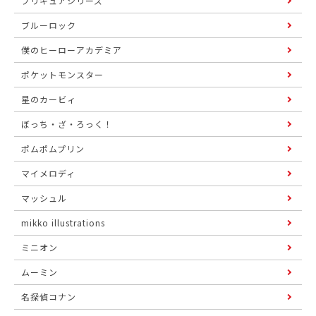
プリキュアシリーズ
ブルーロック
僕のヒーローアカデミア
ポケットモンスター
星のカービィ
ぼっち・ざ・ろっく！
ポムポムプリン
マイメロディ
マッシュル
mikko illustrations
ミニオン
ムーミン
名探偵コナン