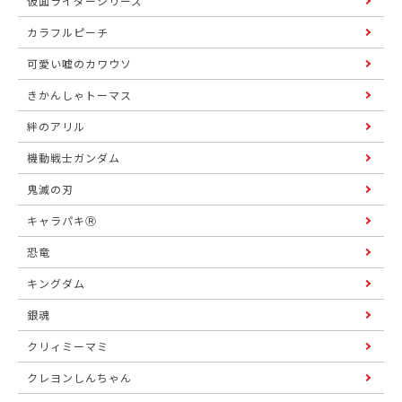
仮面ライダーシリーズ
カラフルピーチ
可愛い嘘のカワウソ
きかんしゃトーマス
絆のアリル
機動戦士ガンダム
鬼滅の刃
キャラパキⓇ
恐竜
キングダム
銀魂
クリィミーマミ
クレヨンしんちゃん