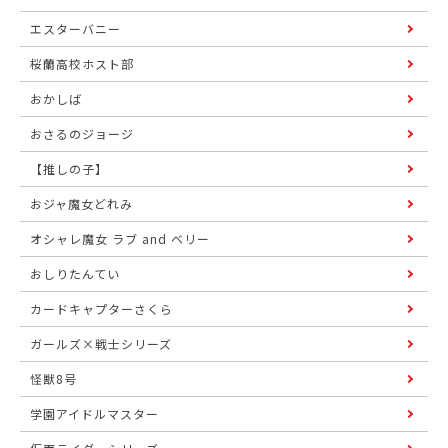
エスターバニー
桜蘭高校ホスト部
おかしば
おさるのジョージ
【推しの子】
おジャ魔女どれみ
オシャレ魔女 ラブ and ベリー
おしりたんてい
カードキャプターさくら
ガールズ×戦士シリーズ
怪獣8号
学園アイドルマスター