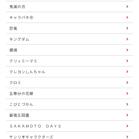
鬼滅の刃
キャラパキⓇ
恐竜
キングダム
銀魂
クリィミーマミ
クレヨンしんちゃん
クロミ
五等分の花嫁
こびとづかん
最強王図鑑
ＳＡＫＡＭＯＴＯ ＤＡＹＳ
サンリオキャラクターズ