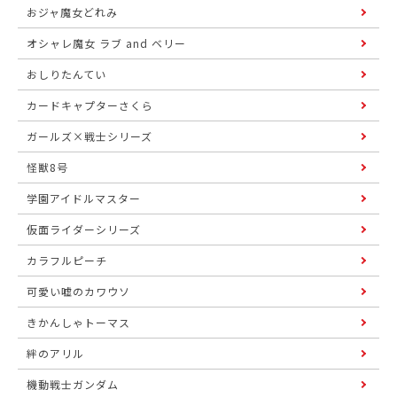
おジャ魔女どれみ
オシャレ魔女 ラブ and ベリー
おしりたんてい
カードキャプターさくら
ガールズ×戦士シリーズ
怪獣8号
学園アイドルマスター
仮面ライダーシリーズ
カラフルピーチ
可愛い嘘のカワウソ
きかんしゃトーマス
絆のアリル
機動戦士ガンダム