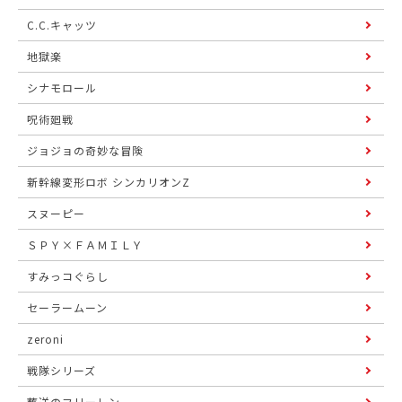
C.C.キャッツ
地獄楽
シナモロール
呪術廻戦
ジョジョの奇妙な冒険
新幹線変形ロボ シンカリオンZ
スヌーピー
ＳＰＹ×ＦＡＭＩＬＹ
すみっコぐらし
セーラームーン
zeroni
戦隊シリーズ
葬送のフリーレン