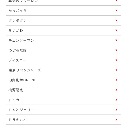
葬送のフリーレン
たまごっち
ダンダダン
ちいかわ
チェンソーマン
つぶらな瞳
ディズニー
東京リベンジャーズ
刀剣乱舞ONLINE
桃源暗鬼
トミカ
トムとジェリー
ドラえもん