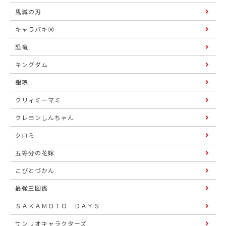
鬼滅の刃
キャラパキⓇ
恐竜
キングダム
銀魂
クリィミーマミ
クレヨンしんちゃん
クロミ
五等分の花嫁
こびとづかん
最強王図鑑
ＳＡＫＡＭＯＴＯ ＤＡＹＳ
サンリオキャラクターズ