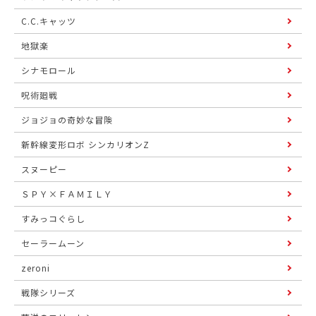
C.C.キャッツ
地獄楽
シナモロール
呪術廻戦
ジョジョの奇妙な冒険
新幹線変形ロボ シンカリオンZ
スヌーピー
ＳＰＹ×ＦＡＭＩＬＹ
すみっコぐらし
セーラームーン
zeroni
戦隊シリーズ