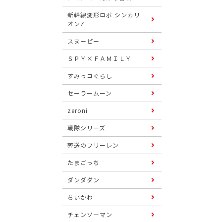
新幹線変形ロボ シンカリ
オンZ
スヌーピー
ＳＰＹ×ＦＡＭＩＬＹ
すみっコぐらし
セーラームーン
zeroni
戦隊シリーズ
葬送のフリーレン
たまごっち
ダンダダン
ちいかわ
チェンソーマン