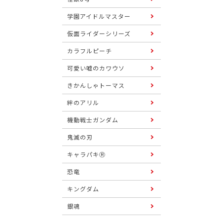
学園アイドルマスター
仮面ライダーシリーズ
カラフルピーチ
可愛い嘘のカワウソ
きかんしゃトーマス
絆のアリル
機動戦士ガンダム
鬼滅の刃
キャラパキⓇ
恐竜
キングダム
銀魂