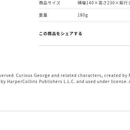
商品サイズ
横幅140×高さ230×奥行き
重量
180g
この商品をシェアする
eserved. Curious George and related characters, created by
by HarperCollins Publishers L.L.C. and used under license. A