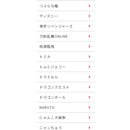
つぶらな瞳
ディズニー
東京リベンジャーズ
刀剣乱舞ONLINE
桃源暗鬼
トミカ
トムとジェリー
ドラえもん
ドラゴンクエスト
ドラゴンボール
NARUTO
にゃんこ大戦争
ニャンちゅう