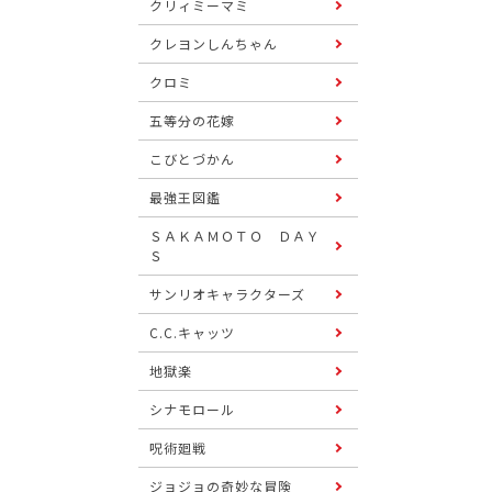
クリィミーマミ
クレヨンしんちゃん
クロミ
五等分の花嫁
こびとづかん
最強王図鑑
ＳＡＫＡＭＯＴＯ ＤＡＹ
Ｓ
サンリオキャラクターズ
C.C.キャッツ
地獄楽
シナモロール
呪術廻戦
ジョジョの奇妙な冒険