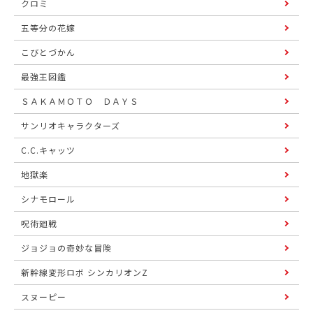
クロミ
五等分の花嫁
こびとづかん
最強王図鑑
ＳＡＫＡＭＯＴＯ ＤＡＹＳ
サンリオキャラクターズ
C.C.キャッツ
地獄楽
シナモロール
呪術廻戦
ジョジョの奇妙な冒険
新幹線変形ロボ シンカリオンZ
スヌーピー