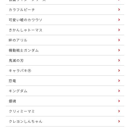
カラフルピーチ
可愛い嘘のカワウソ
きかんしゃトーマス
絆のアリル
機動戦士ガンダム
鬼滅の刃
キャラパキⓇ
恐竜
キングダム
銀魂
クリィミーマミ
クレヨンしんちゃん