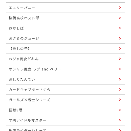
エスターバニー
桜蘭高校ホスト部
おかしば
おさるのジョージ
【推しの子】
おジャ魔女どれみ
オシャレ魔女 ラブ and ベリー
おしりたんてい
カードキャプターさくら
ガールズ×戦士シリーズ
怪獣8号
学園アイドルマスター
仮面ライダーシリーズ