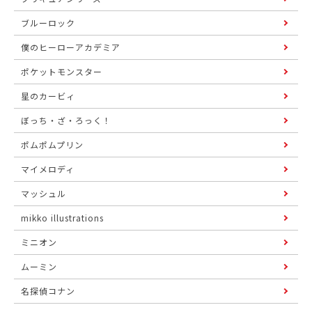
ブルーロック
僕のヒーローアカデミア
ポケットモンスター
星のカービィ
ぼっち・ざ・ろっく！
ポムポムプリン
マイメロディ
マッシュル
mikko illustrations
ミニオン
ムーミン
名探偵コナン