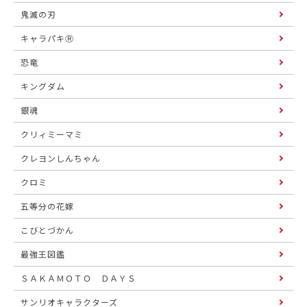
鬼滅の刃
キャラパキⓇ
恐竜
キングダム
銀魂
クリィミーマミ
クレヨンしんちゃん
クロミ
五等分の花嫁
こびとづかん
最強王図鑑
ＳＡＫＡＭＯＴＯ ＤＡＹＳ
サンリオキャラクターズ