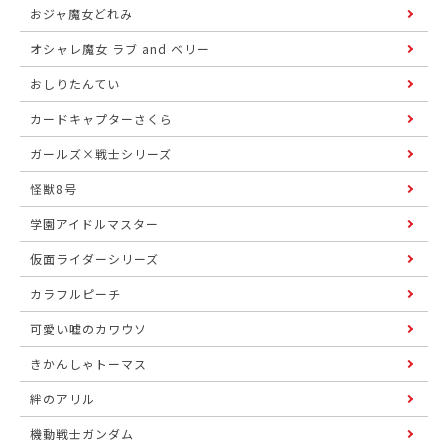
おジャ魔女どれみ
オシャレ魔女 ラブ and ベリー
おしりたんてい
カードキャプターさくら
ガールズ×戦士シリーズ
怪獣8号
学園アイドルマスター
仮面ライダーシリーズ
カラフルピーチ
可愛い嘘のカワウソ
きかんしゃトーマス
絆のアリル
機動戦士ガンダム