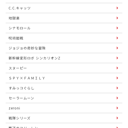
C.C.キャッツ
地獄楽
シナモロール
呪術廻戦
ジョジョの奇妙な冒険
新幹線変形ロボ シンカリオンZ
スヌーピー
ＳＰＹ×ＦＡＭＩＬＹ
すみっコぐらし
セーラームーン
zeroni
戦隊シリーズ
葬送のフリーレン