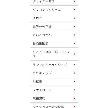
クリィミーマミ
クレヨンしんちゃん
クロミ
五等分の花嫁
こびとづかん
最強王図鑑
ＳＡＫＡＭＯＴＯ ＤＡＹ
Ｓ
サンリオキャラクターズ
C.C.キャッツ
地獄楽
シナモロール
呪術廻戦
ジョジョの奇妙な冒険