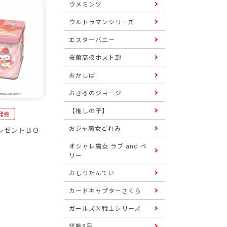
ウメミンツ
ウルトラマンシリーズ
エスターバニー
桜蘭高校ホスト部
おかしば
おさるのジョージ
【推しの子】
日発売
おジャ魔女どれみ
レゼントＢＯ
オシャレ魔女 ラブ and ベ
リー
おしりたんてい
カードキャプターさくら
ガールズ×戦士シリーズ
怪獣8号