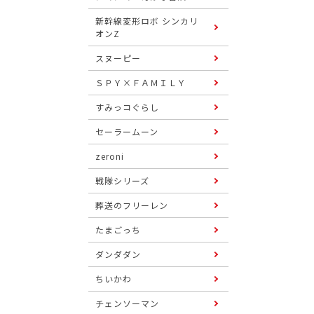
新幹線変形ロボ シンカリ
オンZ
スヌーピー
ＳＰＹ×ＦＡＭＩＬＹ
すみっコぐらし
セーラームーン
zeroni
戦隊シリーズ
葬送のフリーレン
たまごっち
ダンダダン
ちいかわ
チェンソーマン