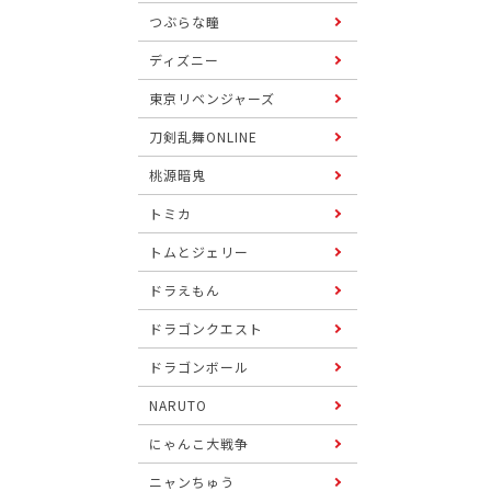
つぶらな瞳
ディズニー
東京リベンジャーズ
刀剣乱舞ONLINE
桃源暗鬼
トミカ
トムとジェリー
ドラえもん
ドラゴンクエスト
ドラゴンボール
NARUTO
にゃんこ大戦争
ニャンちゅう