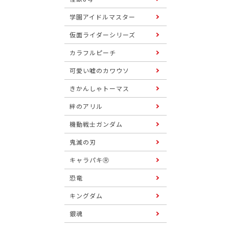
学園アイドルマスター
仮面ライダーシリーズ
カラフルピーチ
可愛い嘘のカワウソ
きかんしゃトーマス
絆のアリル
機動戦士ガンダム
鬼滅の刃
キャラパキⓇ
恐竜
キングダム
銀魂