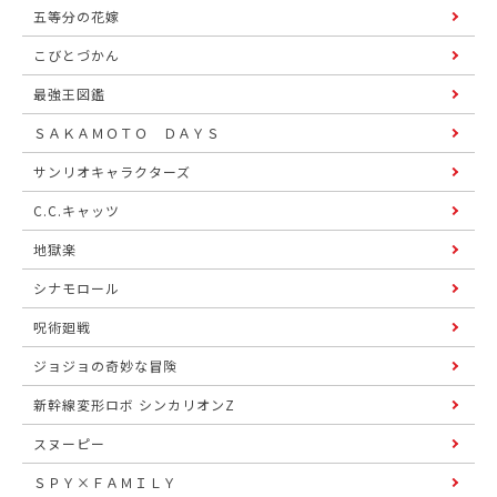
五等分の花嫁
こびとづかん
最強王図鑑
ＳＡＫＡＭＯＴＯ ＤＡＹＳ
サンリオキャラクターズ
C.C.キャッツ
地獄楽
シナモロール
呪術廻戦
ジョジョの奇妙な冒険
新幹線変形ロボ シンカリオンZ
スヌーピー
ＳＰＹ×ＦＡＭＩＬＹ