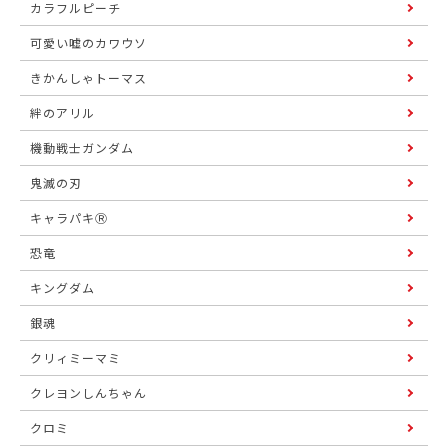
カラフルピーチ
可愛い嘘のカワウソ
きかんしゃトーマス
絆のアリル
機動戦士ガンダム
鬼滅の刃
キャラパキⓇ
恐竜
キングダム
銀魂
クリィミーマミ
クレヨンしんちゃん
クロミ