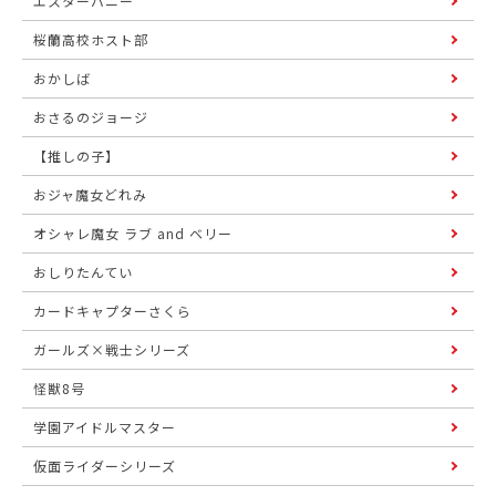
エスターバニー
桜蘭高校ホスト部
おかしば
おさるのジョージ
【推しの子】
おジャ魔女どれみ
オシャレ魔女 ラブ and ベリー
おしりたんてい
カードキャプターさくら
ガールズ×戦士シリーズ
怪獣8号
学園アイドルマスター
仮面ライダーシリーズ