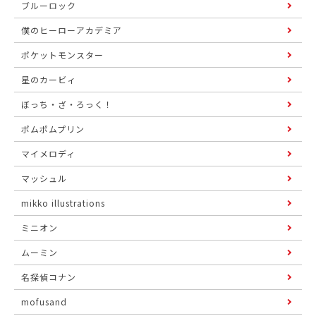
ブルーロック
僕のヒーローアカデミア
ポケットモンスター
星のカービィ
ぼっち・ざ・ろっく！
ポムポムプリン
マイメロディ
マッシュル
mikko illustrations
ミニオン
ムーミン
名探偵コナン
mofusand