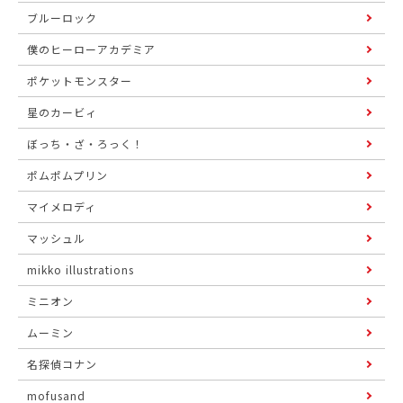
ブルーロック
僕のヒーローアカデミア
ポケットモンスター
星のカービィ
ぼっち・ざ・ろっく！
ポムポムプリン
マイメロディ
マッシュル
mikko illustrations
ミニオン
ムーミン
名探偵コナン
mofusand