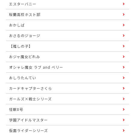
エスターバニー
桜蘭高校ホスト部
おかしば
おさるのジョージ
【推しの子】
おジャ魔女どれみ
オシャレ魔女 ラブ and ベリー
おしりたんてい
カードキャプターさくら
ガールズ×戦士シリーズ
怪獣8号
学園アイドルマスター
仮面ライダーシリーズ