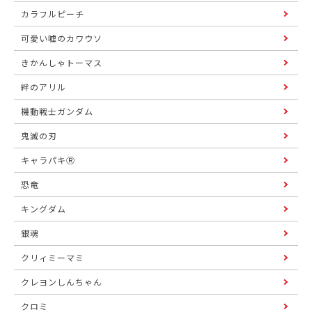
カラフルピーチ
可愛い嘘のカワウソ
きかんしゃトーマス
絆のアリル
機動戦士ガンダム
鬼滅の刃
キャラパキⓇ
恐竜
キングダム
銀魂
クリィミーマミ
クレヨンしんちゃん
クロミ