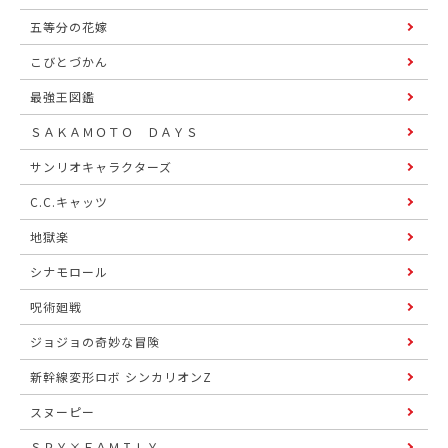
五等分の花嫁
こびとづかん
最強王図鑑
ＳＡＫＡＭＯＴＯ ＤＡＹＳ
サンリオキャラクターズ
C.C.キャッツ
地獄楽
シナモロール
呪術廻戦
ジョジョの奇妙な冒険
新幹線変形ロボ シンカリオンZ
スヌーピー
ＳＰＹ×ＦＡＭＩＬＹ