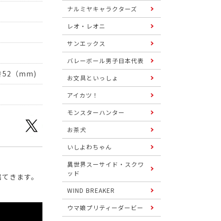
ナルミヤキャラクターズ
レオ・レオニ
サンエックス
バレーボール男子日本代表
き52（mm)
お文具といっしょ
アイカツ！
モンスターハンター
お茶犬
いしよわちゃん
異世界スーサイド・スクワ
ッド
出てきます。
WIND BREAKER
ウマ娘プリティーダービー