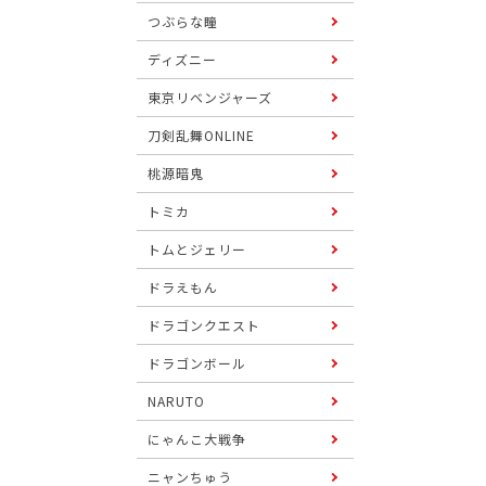
つぶらな瞳
ディズニー
東京リベンジャーズ
刀剣乱舞ONLINE
桃源暗鬼
トミカ
トムとジェリー
ドラえもん
ドラゴンクエスト
ドラゴンボール
NARUTO
にゃんこ大戦争
ニャンちゅう