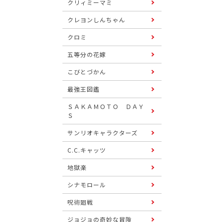
クリィミーマミ
クレヨンしんちゃん
クロミ
五等分の花嫁
こびとづかん
最強王図鑑
ＳＡＫＡＭＯＴＯ ＤＡＹ
Ｓ
サンリオキャラクターズ
C.C.キャッツ
地獄楽
シナモロール
呪術廻戦
ジョジョの奇妙な冒険