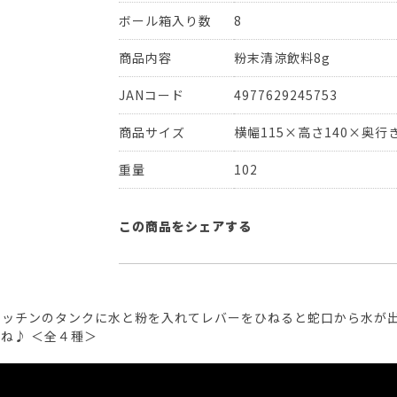
ボール箱入り数
8
商品内容
粉末清涼飲料8g
JANコード
4977629245753
商品サイズ
横幅115×高さ140×奥行
重量
102
この商品をシェアする
 キッチンのタンクに水と粉を入れてレバーをひねると蛇口から水が
ね♪ ＜全４種＞