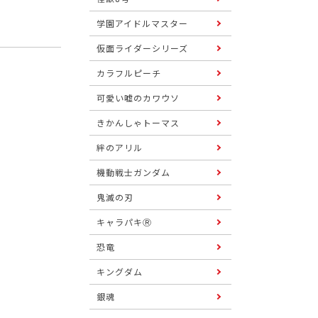
学園アイドルマスター
仮面ライダーシリーズ
カラフルピーチ
可愛い嘘のカワウソ
きかんしゃトーマス
絆のアリル
機動戦士ガンダム
鬼滅の刃
キャラパキⓇ
恐竜
キングダム
銀魂