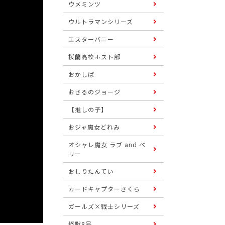
ウメミンツ
ウルトラマンシリーズ
エスターバニー
桜蘭高校ホスト部
おかしば
おさるのジョージ
【推しの子】
おジャ魔女どれみ
オシャレ魔女 ラブ and ベ
リー
おしりたんてい
カードキャプターさくら
ガールズ×戦士シリーズ
怪獣8号