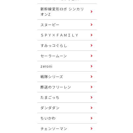
新幹線変形ロボ シンカリ
オンZ
スヌーピー
ＳＰＹ×ＦＡＭＩＬＹ
すみっコぐらし
セーラームーン
zeroni
戦隊シリーズ
葬送のフリーレン
たまごっち
ダンダダン
ちいかわ
チェンソーマン