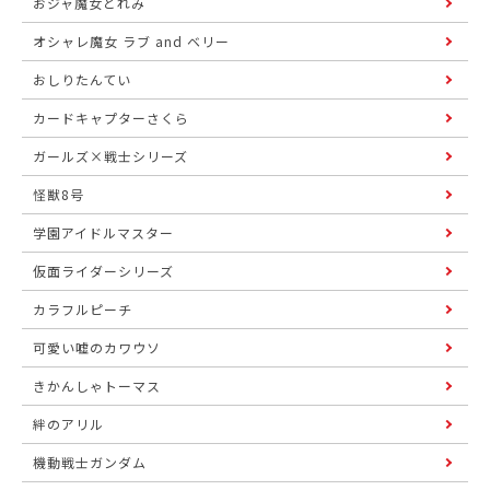
おジャ魔女どれみ
オシャレ魔女 ラブ and ベリー
おしりたんてい
カードキャプターさくら
ガールズ×戦士シリーズ
怪獣8号
学園アイドルマスター
仮面ライダーシリーズ
カラフルピーチ
可愛い嘘のカワウソ
きかんしゃトーマス
絆のアリル
機動戦士ガンダム