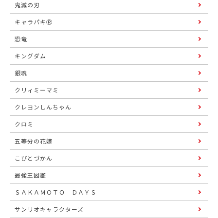
鬼滅の刃
キャラパキⓇ
恐竜
キングダム
銀魂
クリィミーマミ
クレヨンしんちゃん
クロミ
五等分の花嫁
こびとづかん
最強王図鑑
ＳＡＫＡＭＯＴＯ ＤＡＹＳ
サンリオキャラクターズ