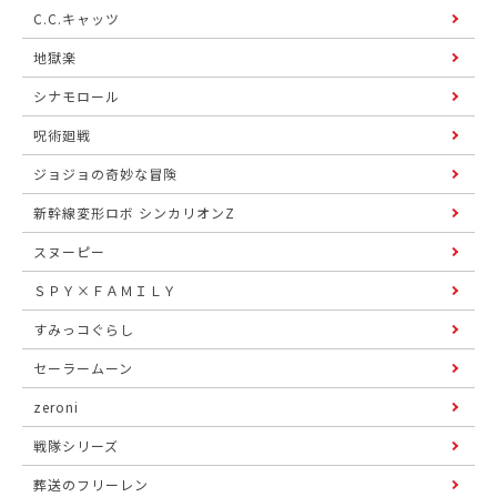
C.C.キャッツ
地獄楽
シナモロール
呪術廻戦
ジョジョの奇妙な冒険
新幹線変形ロボ シンカリオンZ
スヌーピー
ＳＰＹ×ＦＡＭＩＬＹ
すみっコぐらし
セーラームーン
zeroni
戦隊シリーズ
葬送のフリーレン