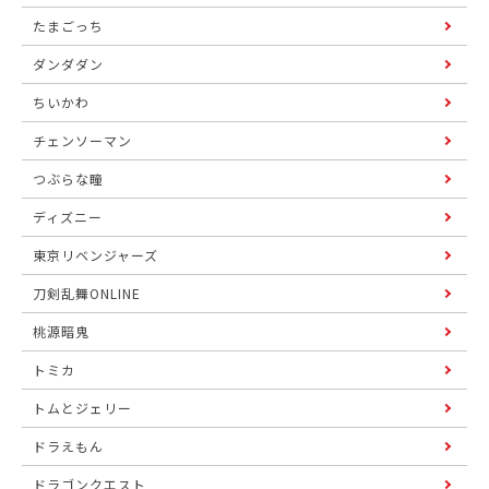
たまごっち
ダンダダン
ちいかわ
チェンソーマン
つぶらな瞳
ディズニー
東京リベンジャーズ
刀剣乱舞ONLINE
桃源暗鬼
トミカ
トムとジェリー
ドラえもん
ドラゴンクエスト