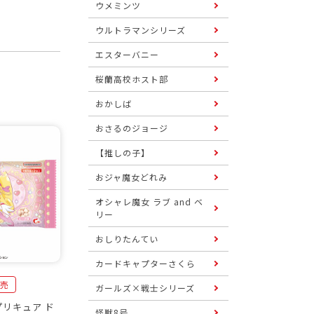
ウメミンツ
ウルトラマンシリーズ
エスターバニー
桜蘭高校ホスト部
おかしば
おさるのジョージ
【推しの子】
おジャ魔女どれみ
オシャレ魔女 ラブ and ベ
リー
おしりたんてい
カードキャプターさくら
発売
ガールズ×戦士シリーズ
リキュア ド
怪獣8号