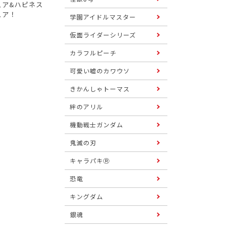
ュア&ハピネス
ュア！
学園アイドルマスター
仮面ライダーシリーズ
カラフルピーチ
可愛い嘘のカワウソ
きかんしゃトーマス
絆のアリル
機動戦士ガンダム
鬼滅の刃
キャラパキⓇ
恐竜
キングダム
銀魂