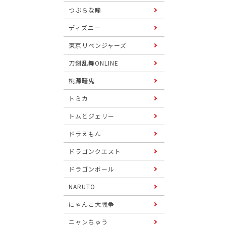
つぶらな瞳
ディズニー
東京リベンジャーズ
刀剣乱舞ONLINE
桃源暗鬼
トミカ
トムとジェリー
ドラえもん
ドラゴンクエスト
ドラゴンボール
NARUTO
にゃんこ大戦争
ニャンちゅう