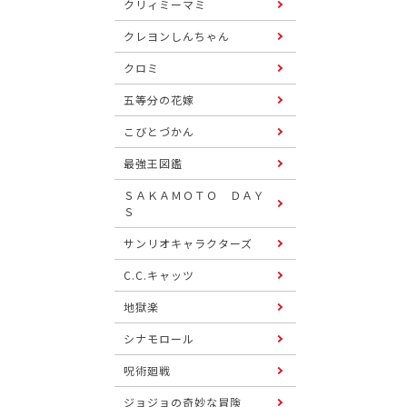
クリィミーマミ
クレヨンしんちゃん
クロミ
五等分の花嫁
こびとづかん
最強王図鑑
ＳＡＫＡＭＯＴＯ ＤＡＹ
Ｓ
サンリオキャラクターズ
C.C.キャッツ
地獄楽
シナモロール
呪術廻戦
ジョジョの奇妙な冒険