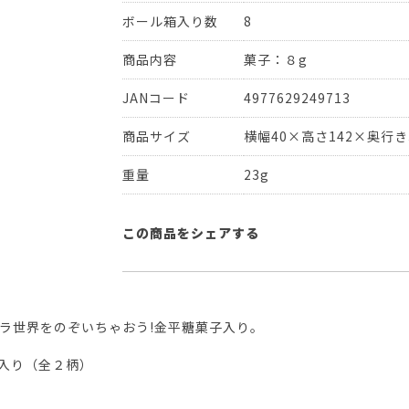
ボール箱入り数
8
商品内容
菓子：８g
JANコード
4977629249713
商品サイズ
横幅40×高さ142×奥行き
重量
23g
この商品をシェアする
キラ世界をのぞいちゃおう!金平糖菓子入り。
入り（全２柄）