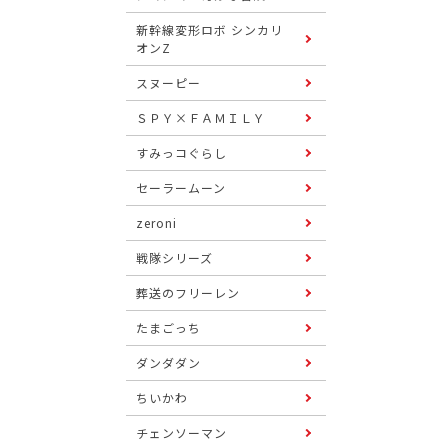
新幹線変形ロボ シンカリ
オンZ
スヌーピー
ＳＰＹ×ＦＡＭＩＬＹ
すみっコぐらし
セーラームーン
zeroni
戦隊シリーズ
葬送のフリーレン
たまごっち
ダンダダン
ちいかわ
チェンソーマン