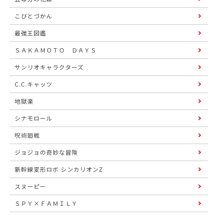
こびとづかん
最強王図鑑
ＳＡＫＡＭＯＴＯ ＤＡＹＳ
サンリオキャラクターズ
C.C.キャッツ
地獄楽
シナモロール
呪術廻戦
ジョジョの奇妙な冒険
新幹線変形ロボ シンカリオンZ
スヌーピー
ＳＰＹ×ＦＡＭＩＬＹ