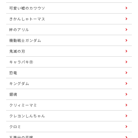
可愛い嘘のカワウソ
きかんしゃトーマス
絆のアリル
機動戦士ガンダム
鬼滅の刃
キャラパキⓇ
恐竜
キングダム
銀魂
クリィミーマミ
クレヨンしんちゃん
クロミ
五等分の花嫁