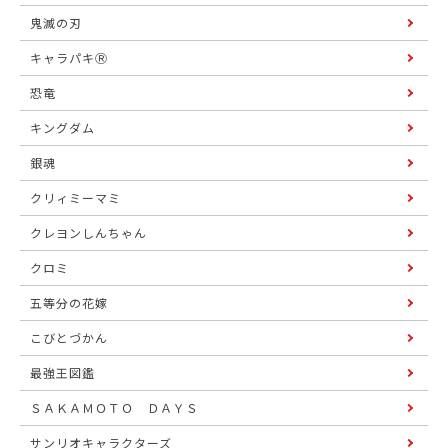
鬼滅の刃
キャラパキⓇ
恐竜
キングダム
銀魂
クリィミーマミ
クレヨンしんちゃん
クロミ
五等分の花嫁
こびとづかん
最強王図鑑
ＳＡＫＡＭＯＴＯ ＤＡＹＳ
サンリオキャラクターズ