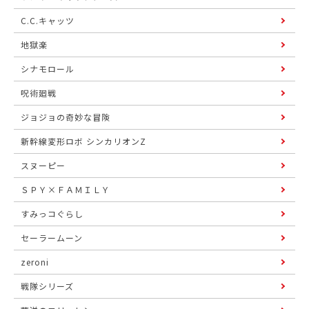
C.C.キャッツ
地獄楽
シナモロール
呪術廻戦
ジョジョの奇妙な冒険
新幹線変形ロボ シンカリオンZ
スヌーピー
ＳＰＹ×ＦＡＭＩＬＹ
すみっコぐらし
セーラームーン
zeroni
戦隊シリーズ