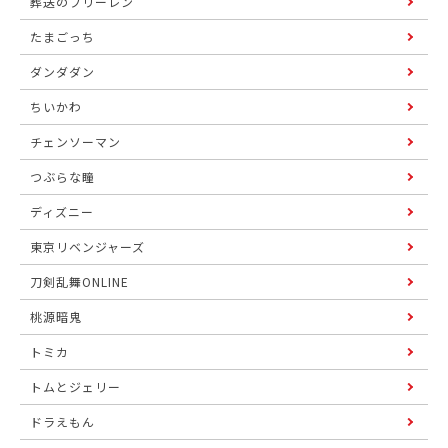
葬送のフリーレン
たまごっち
ダンダダン
ちいかわ
チェンソーマン
つぶらな瞳
ディズニー
東京リベンジャーズ
刀剣乱舞ONLINE
桃源暗鬼
トミカ
トムとジェリー
ドラえもん