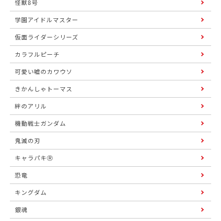
怪獣8号
学園アイドルマスター
仮面ライダーシリーズ
カラフルピーチ
可愛い嘘のカワウソ
きかんしゃトーマス
絆のアリル
機動戦士ガンダム
鬼滅の刃
キャラパキⓇ
恐竜
キングダム
銀魂