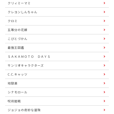
クリィミーマミ
クレヨンしんちゃん
クロミ
五等分の花嫁
こびとづかん
最強王図鑑
ＳＡＫＡＭＯＴＯ ＤＡＹＳ
サンリオキャラクターズ
C.C.キャッツ
地獄楽
シナモロール
呪術廻戦
ジョジョの奇妙な冒険