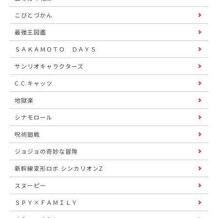
こびとづかん
最強王図鑑
ＳＡＫＡＭＯＴＯ ＤＡＹＳ
サンリオキャラクターズ
C.C.キャッツ
地獄楽
シナモロール
呪術廻戦
ジョジョの奇妙な冒険
新幹線変形ロボ シンカリオンZ
スヌーピー
ＳＰＹ×ＦＡＭＩＬＹ