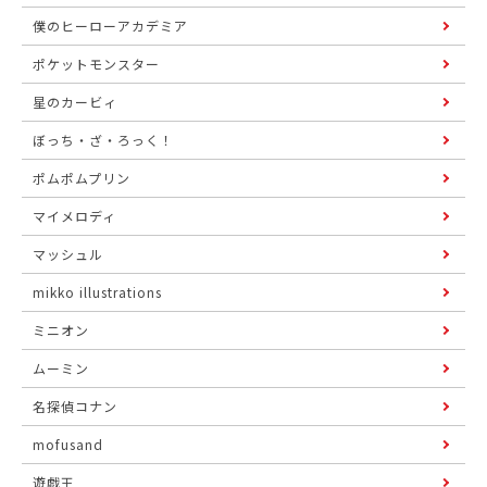
僕のヒーローアカデミア
ポケットモンスター
星のカービィ
ぼっち・ざ・ろっく！
ポムポムプリン
マイメロディ
マッシュル
mikko illustrations
ミニオン
ムーミン
名探偵コナン
mofusand
遊戯王