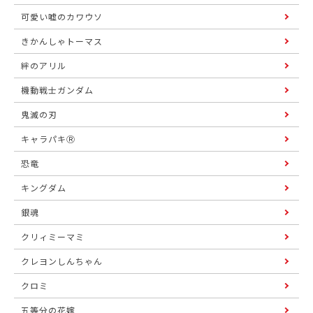
可愛い嘘のカワウソ
きかんしゃトーマス
絆のアリル
機動戦士ガンダム
鬼滅の刃
キャラパキⓇ
恐竜
キングダム
銀魂
クリィミーマミ
クレヨンしんちゃん
クロミ
五等分の花嫁