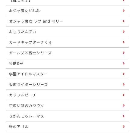
おジャ魔女どれみ
オシャレ魔女 ラブ and ベリー
おしりたんてい
カードキャプターさくら
ガールズ×戦士シリーズ
怪獣8号
学園アイドルマスター
仮面ライダーシリーズ
カラフルピーチ
可愛い嘘のカワウソ
きかんしゃトーマス
絆のアリル