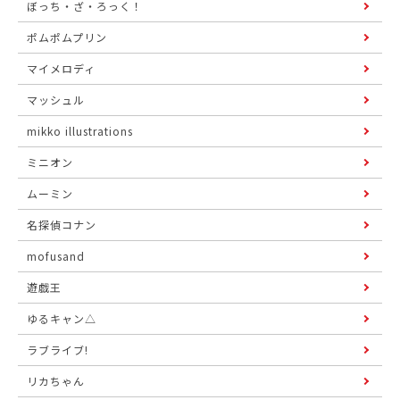
ぼっち・ざ・ろっく！
ポムポムプリン
マイメロディ
マッシュル
mikko illustrations
ミニオン
ムーミン
名探偵コナン
mofusand
遊戯王
ゆるキャン△
ラブライブ!
リカちゃん