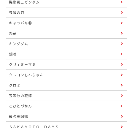
機動戦士ガンダム
鬼滅の刃
キャラパキⓇ
恐竜
キングダム
銀魂
クリィミーマミ
クレヨンしんちゃん
クロミ
五等分の花嫁
こびとづかん
最強王図鑑
ＳＡＫＡＭＯＴＯ ＤＡＹＳ