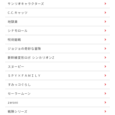
サンリオキャラクターズ
C.C.キャッツ
地獄楽
シナモロール
呪術廻戦
ジョジョの奇妙な冒険
新幹線変形ロボ シンカリオンZ
スヌーピー
ＳＰＹ×ＦＡＭＩＬＹ
すみっコぐらし
セーラームーン
zeroni
戦隊シリーズ