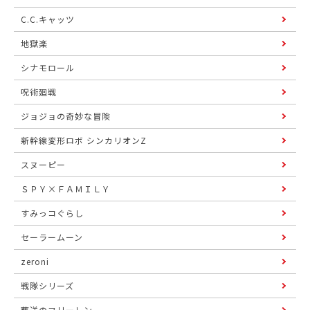
C.C.キャッツ
地獄楽
シナモロール
呪術廻戦
ジョジョの奇妙な冒険
新幹線変形ロボ シンカリオンZ
スヌーピー
ＳＰＹ×ＦＡＭＩＬＹ
すみっコぐらし
セーラームーン
zeroni
戦隊シリーズ
葬送のフリーレン