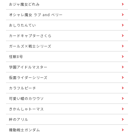
おジャ魔女どれみ
オシャレ魔女 ラブ and ベリー
おしりたんてい
カードキャプターさくら
ガールズ×戦士シリーズ
怪獣8号
学園アイドルマスター
仮面ライダーシリーズ
カラフルピーチ
可愛い嘘のカワウソ
きかんしゃトーマス
絆のアリル
機動戦士ガンダム