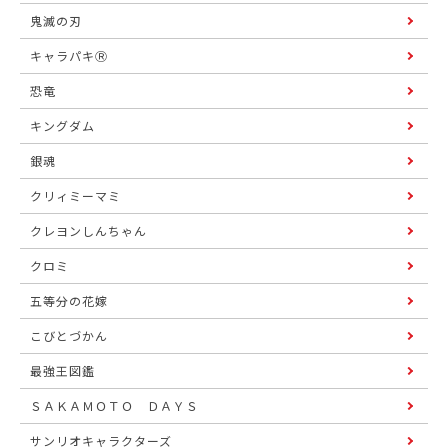
鬼滅の刃
キャラパキⓇ
恐竜
キングダム
銀魂
クリィミーマミ
クレヨンしんちゃん
クロミ
五等分の花嫁
こびとづかん
最強王図鑑
ＳＡＫＡＭＯＴＯ ＤＡＹＳ
サンリオキャラクターズ