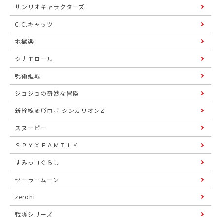
サンリオキャラクターズ
C.C.キャッツ
地獄楽
シナモロール
呪術廻戦
ジョジョの奇妙な冒険
新幹線変形ロボ シンカリオンZ
スヌーピー
ＳＰＹ×ＦＡＭＩＬＹ
すみっコぐらし
セーラームーン
zeroni
戦隊シリーズ