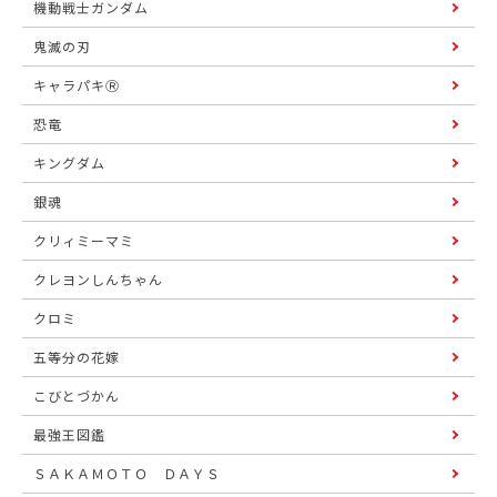
機動戦士ガンダム
鬼滅の刃
キャラパキⓇ
恐竜
キングダム
銀魂
クリィミーマミ
クレヨンしんちゃん
クロミ
五等分の花嫁
こびとづかん
最強王図鑑
ＳＡＫＡＭＯＴＯ ＤＡＹＳ