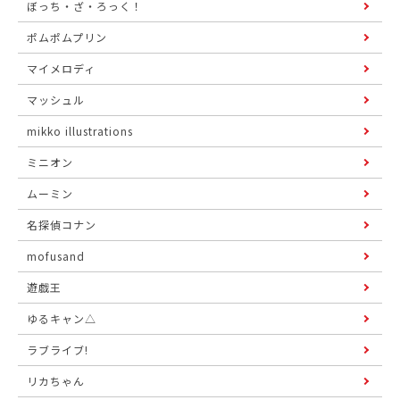
ぼっち・ざ・ろっく！
ポムポムプリン
マイメロディ
マッシュル
mikko illustrations
ミニオン
ムーミン
名探偵コナン
mofusand
遊戯王
ゆるキャン△
ラブライブ!
リカちゃん