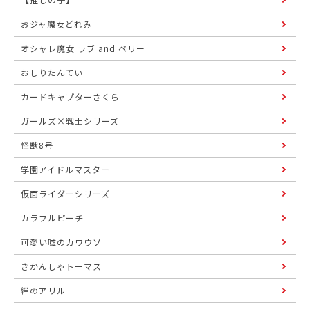
おジャ魔女どれみ
オシャレ魔女 ラブ and ベリー
おしりたんてい
カードキャプターさくら
ガールズ×戦士シリーズ
怪獣8号
学園アイドルマスター
仮面ライダーシリーズ
カラフルピーチ
可愛い嘘のカワウソ
きかんしゃトーマス
絆のアリル