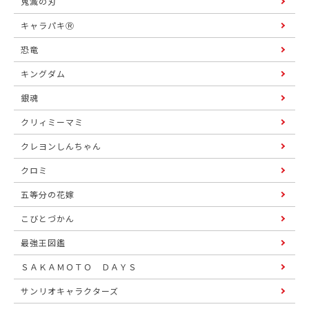
鬼滅の刃
キャラパキⓇ
恐竜
キングダム
銀魂
クリィミーマミ
クレヨンしんちゃん
クロミ
五等分の花嫁
こびとづかん
最強王図鑑
ＳＡＫＡＭＯＴＯ ＤＡＹＳ
サンリオキャラクターズ