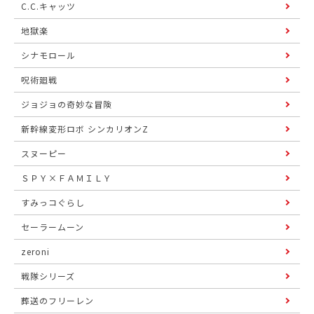
C.C.キャッツ
地獄楽
シナモロール
呪術廻戦
ジョジョの奇妙な冒険
新幹線変形ロボ シンカリオンZ
スヌーピー
ＳＰＹ×ＦＡＭＩＬＹ
すみっコぐらし
セーラームーン
zeroni
戦隊シリーズ
葬送のフリーレン