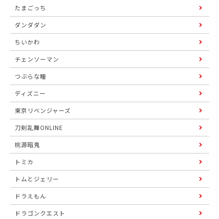
たまごっち
ダンダダン
ちいかわ
チェンソーマン
つぶらな瞳
ディズニー
東京リベンジャーズ
刀剣乱舞ONLINE
桃源暗鬼
トミカ
トムとジェリー
ドラえもん
ドラゴンクエスト