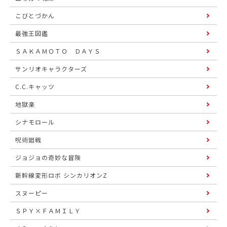
こびとづかん
最強王図鑑
ＳＡＫＡＭＯＴＯ ＤＡＹＳ
サンリオキャラクターズ
C.C.キャッツ
地獄楽
シナモロール
呪術廻戦
ジョジョの奇妙な冒険
新幹線変形ロボ シンカリオンZ
スヌーピー
ＳＰＹ×ＦＡＭＩＬＹ