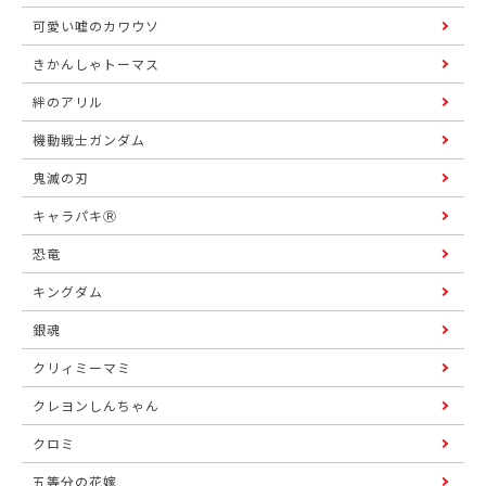
可愛い嘘のカワウソ
きかんしゃトーマス
絆のアリル
機動戦士ガンダム
鬼滅の刃
キャラパキⓇ
恐竜
キングダム
銀魂
クリィミーマミ
クレヨンしんちゃん
クロミ
五等分の花嫁