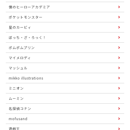
僕のヒーローアカデミア
ポケットモンスター
星のカービィ
ぼっち・ざ・ろっく！
ポムポムプリン
マイメロディ
マッシュル
mikko illustrations
ミニオン
ムーミン
名探偵コナン
mofusand
遊戯王