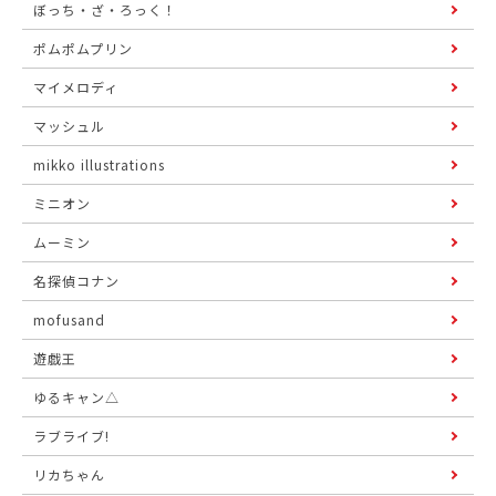
ぼっち・ざ・ろっく！
ポムポムプリン
マイメロディ
マッシュル
mikko illustrations
ミニオン
ムーミン
名探偵コナン
mofusand
遊戯王
ゆるキャン△
ラブライブ!
リカちゃん