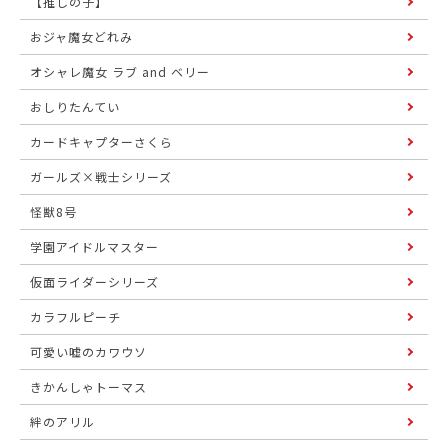
【推しの子】
おジャ魔女どれみ
オシャレ魔女 ラブ and ベリー
おしりたんてい
カードキャプターさくら
ガールズ×戦士シリーズ
怪獣8号
学園アイドルマスター
仮面ライダーシリーズ
カラフルピーチ
可愛い嘘のカワウソ
きかんしゃトーマス
絆のアリル