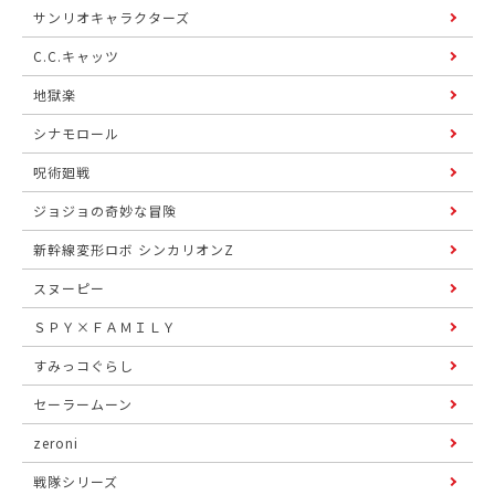
サンリオキャラクターズ
C.C.キャッツ
地獄楽
シナモロール
呪術廻戦
ジョジョの奇妙な冒険
新幹線変形ロボ シンカリオンZ
スヌーピー
ＳＰＹ×ＦＡＭＩＬＹ
すみっコぐらし
セーラームーン
zeroni
戦隊シリーズ