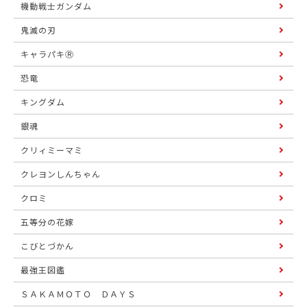
機動戦士ガンダム
鬼滅の刃
キャラパキⓇ
恐竜
キングダム
銀魂
クリィミーマミ
クレヨンしんちゃん
クロミ
五等分の花嫁
こびとづかん
最強王図鑑
ＳＡＫＡＭＯＴＯ ＤＡＹＳ