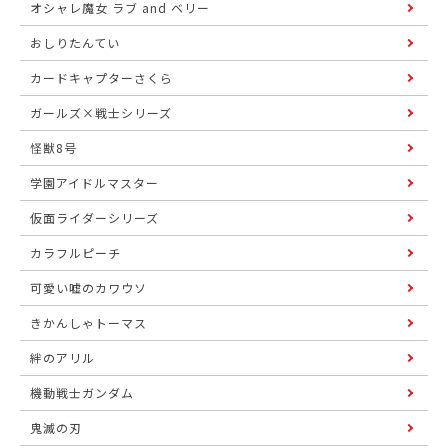
オシャレ魔女 ラブ and ベリー
おしりたんてい
カードキャプターさくら
ガールズ×戦士シリーズ
怪獣8号
学園アイドルマスター
仮面ライダーシリーズ
カラフルピーチ
可愛い嘘のカワウソ
きかんしゃトーマス
絆のアリル
機動戦士ガンダム
鬼滅の刃