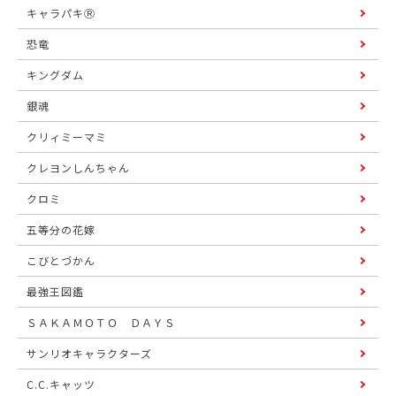
キャラパキⓇ
恐竜
キングダム
銀魂
クリィミーマミ
クレヨンしんちゃん
クロミ
五等分の花嫁
こびとづかん
最強王図鑑
ＳＡＫＡＭＯＴＯ ＤＡＹＳ
サンリオキャラクターズ
C.C.キャッツ