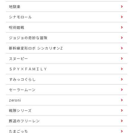
地獄楽
シナモロール
呪術廻戦
ジョジョの奇妙な冒険
新幹線変形ロボ シンカリオンZ
スヌーピー
ＳＰＹ×ＦＡＭＩＬＹ
すみっコぐらし
セーラームーン
zeroni
戦隊シリーズ
葬送のフリーレン
たまごっち