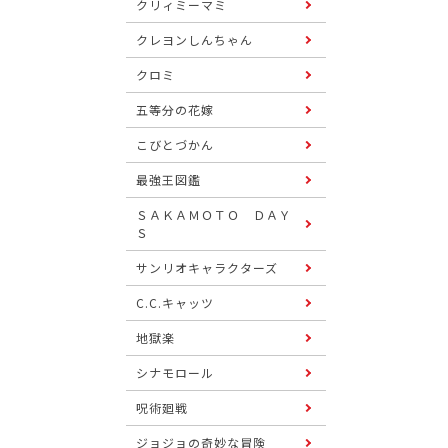
クリィミーマミ
クレヨンしんちゃん
クロミ
五等分の花嫁
こびとづかん
最強王図鑑
ＳＡＫＡＭＯＴＯ ＤＡＹ
Ｓ
サンリオキャラクターズ
C.C.キャッツ
地獄楽
シナモロール
呪術廻戦
ジョジョの奇妙な冒険