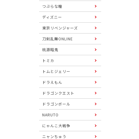
つぶらな瞳
ディズニー
東京リベンジャーズ
刀剣乱舞ONLINE
桃源暗鬼
トミカ
トムとジェリー
ドラえもん
ドラゴンクエスト
ドラゴンボール
NARUTO
にゃんこ大戦争
ニャンちゅう