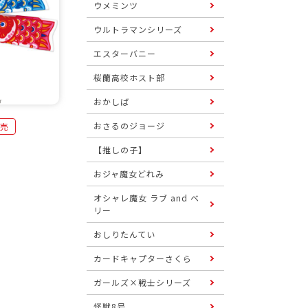
ウメミンツ
ウルトラマンシリーズ
エスターバニー
桜蘭高校ホスト部
おかしば
おさるのジョージ
発売
【推しの子】
おジャ魔女どれみ
オシャレ魔女 ラブ and ベ
リー
おしりたんてい
カードキャプターさくら
ガールズ×戦士シリーズ
怪獣8号