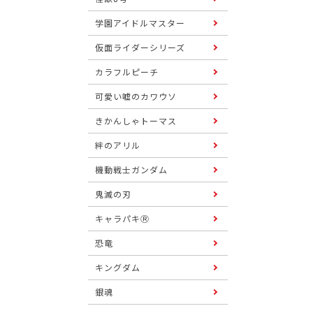
学園アイドルマスター
仮面ライダーシリーズ
カラフルピーチ
可愛い嘘のカワウソ
きかんしゃトーマス
絆のアリル
機動戦士ガンダム
鬼滅の刃
キャラパキⓇ
恐竜
キングダム
銀魂