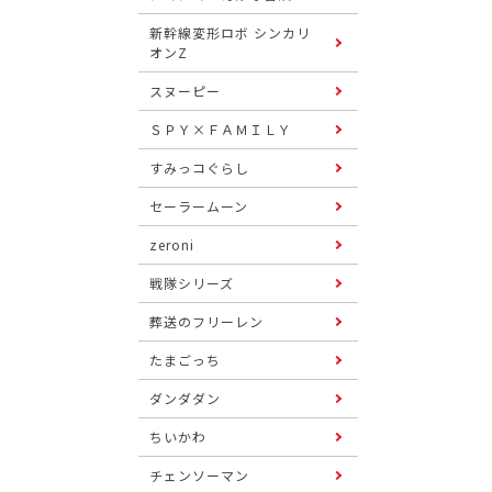
新幹線変形ロボ シンカリ
オンZ
スヌーピー
ＳＰＹ×ＦＡＭＩＬＹ
すみっコぐらし
セーラームーン
zeroni
戦隊シリーズ
葬送のフリーレン
たまごっち
ダンダダン
ちいかわ
チェンソーマン