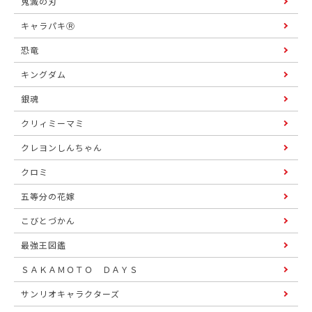
鬼滅の刃
キャラパキⓇ
恐竜
キングダム
銀魂
クリィミーマミ
クレヨンしんちゃん
クロミ
五等分の花嫁
こびとづかん
最強王図鑑
ＳＡＫＡＭＯＴＯ ＤＡＹＳ
サンリオキャラクターズ