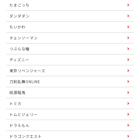
たまごっち
ダンダダン
ちいかわ
チェンソーマン
つぶらな瞳
ディズニー
東京リベンジャーズ
刀剣乱舞ONLINE
桃源暗鬼
トミカ
トムとジェリー
ドラえもん
ドラゴンクエスト