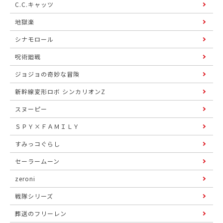
C.C.キャッツ
地獄楽
シナモロール
呪術廻戦
ジョジョの奇妙な冒険
新幹線変形ロボ シンカリオンZ
スヌーピー
ＳＰＹ×ＦＡＭＩＬＹ
すみっコぐらし
セーラームーン
zeroni
戦隊シリーズ
葬送のフリーレン