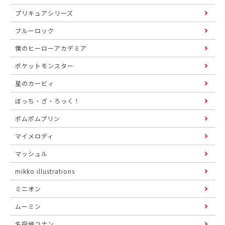
プリキュアシリーズ
ブルーロック
僕のヒーローアカデミア
ポケットモンスター
星のカービィ
ぼっち・ざ・ろっく！
ポムポムプリン
マイメロディ
マッシュル
mikko illustrations
ミニオン
ムーミン
名探偵コナン