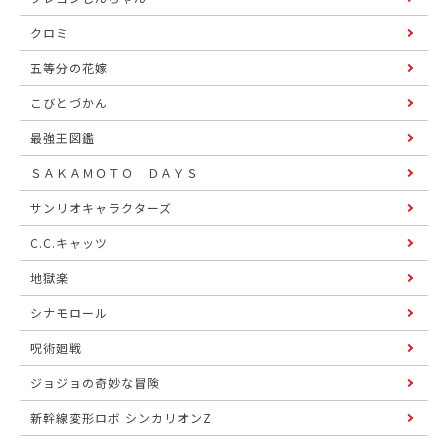
クロミ
五等分の花嫁
こびとづかん
最強王図鑑
ＳＡＫＡＭＯＴＯ ＤＡＹＳ
サンリオキャラクターズ
C.C.キャッツ
地獄楽
シナモロール
呪術廻戦
ジョジョの奇妙な冒険
新幹線変形ロボ シンカリオンZ