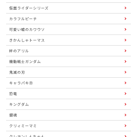
仮面ライダーシリーズ
カラフルピーチ
可愛い嘘のカワウソ
きかんしゃトーマス
絆のアリル
機動戦士ガンダム
鬼滅の刃
キャラパキⓇ
恐竜
キングダム
銀魂
クリィミーマミ
クレヨンしんちゃん