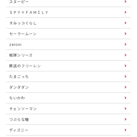
スヌーピー
ＳＰＹ×ＦＡＭＩＬＹ
すみっコぐらし
セーラームーン
zeroni
戦隊シリーズ
葬送のフリーレン
たまごっち
ダンダダン
ちいかわ
チェンソーマン
つぶらな瞳
ディズニー