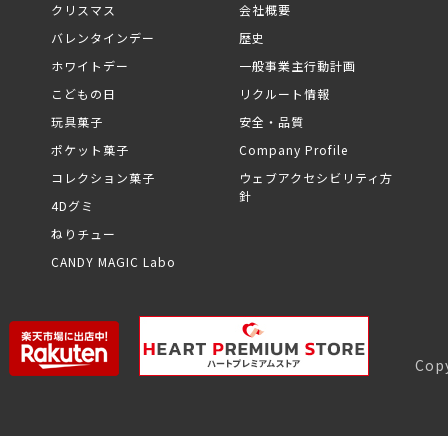
クリスマス
会社概要
バレンタインデー
歴史
ホワイトデー
一般事業主行動計画
こどもの日
リクルート情報
玩具菓子
安全・品質
ポケット菓子
Company Profile
コレクション菓子
ウェブアクセシビリティ方
針
4Dグミ
ねりチュー
CANDY MAGIC Labo
Copy