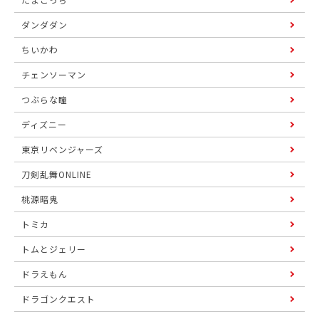
ダンダダン
ちいかわ
チェンソーマン
つぶらな瞳
ディズニー
東京リベンジャーズ
刀剣乱舞ONLINE
桃源暗鬼
トミカ
トムとジェリー
ドラえもん
ドラゴンクエスト