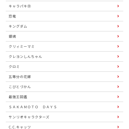
キャラパキⓇ
恐竜
キングダム
銀魂
クリィミーマミ
クレヨンしんちゃん
クロミ
五等分の花嫁
こびとづかん
最強王図鑑
ＳＡＫＡＭＯＴＯ ＤＡＹＳ
サンリオキャラクターズ
C.C.キャッツ