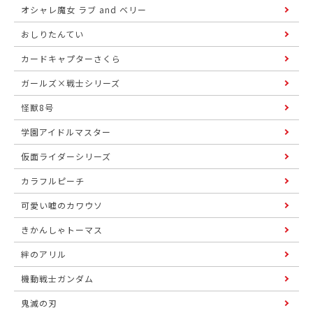
オシャレ魔女 ラブ and ベリー
おしりたんてい
カードキャプターさくら
ガールズ×戦士シリーズ
怪獣8号
学園アイドルマスター
仮面ライダーシリーズ
カラフルピーチ
可愛い嘘のカワウソ
きかんしゃトーマス
絆のアリル
機動戦士ガンダム
鬼滅の刃