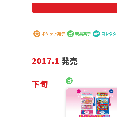
ブランド
2017.1
発売
下旬
2
発
0
売
1
商
7
品
年
一
1
覧