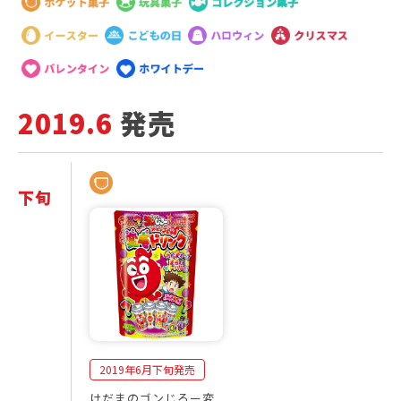
2019.6
発売
下旬
2
発
0
売
1
商
9
品
年
一
6
覧
月
2019年6月下旬発売
けだまのゴンじろー変