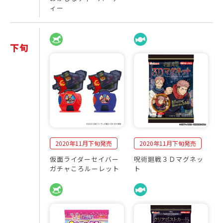
ィー
下旬
2
発
0
売
2
商
0
品
年
一
1
覧
1
月
2020年11月下旬発売
2020年11月下旬発売
仮面ライダーセイバー
呪術廻戦３Ｄマグネッ
ガチャころルーレット
ト