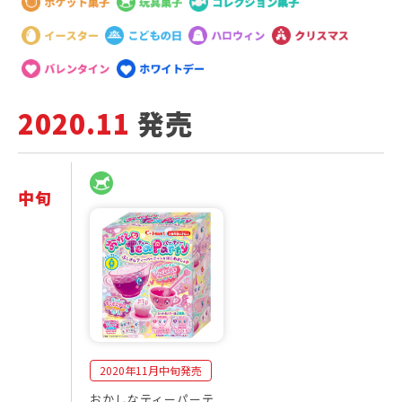
2020.11
発売
中旬
2
発
0
売
2
商
0
品
年
一
1
覧
1
月
2020年11月中旬発売
おかしなティーパーテ