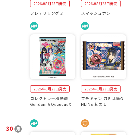
2026年3月23日発売
2026年3月23日発売
フレデリックグミ
スマッシュホン
2026年3月23日発売
2026年3月23日発売
コレクトレー機動戦士
プチキャン 刀剣乱舞O
Gundam GQuuuuuuX
NLINE 其の１
30
月
2
発