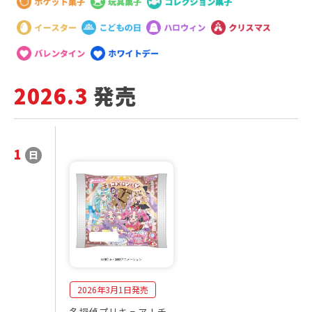
2026.3
発売
1
日
2
発
0
売
2
商
6
品
年
一
3
覧
月
2026年3月1日発売
名探偵プリキュア！チ