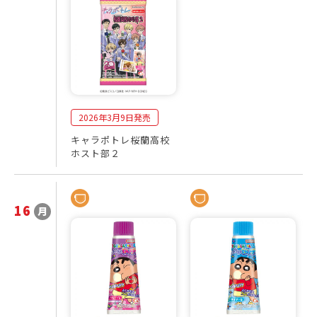
0
売
2
商
6
品
年
一
3
覧
月
2026年3月9日発売
キャラポトレ桜蘭高校
ホスト部２
16
月
2
発
0
売
2
商
6
品
年
一
3
覧
月