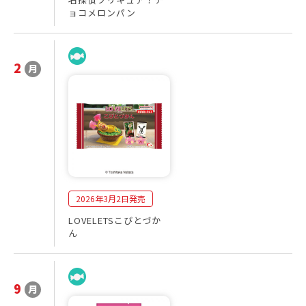
ョコメロンパン
2
月
2
発
0
売
2
商
6
品
年
一
3
覧
月
2026年3月2日発売
LOVELETSこびとづか
ん
9
月
2
発