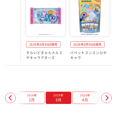
0
売
2
商
6
品
年
一
3
覧
月
2026年3月30日発売
2026年3月30日発売
すらいどきゃんナルミ
パペットスンスンひや
ヤキャラクターズ
キャラ
2026年
2026年
2026年
2026年
2026年
1月
2月
3月
4月
5月