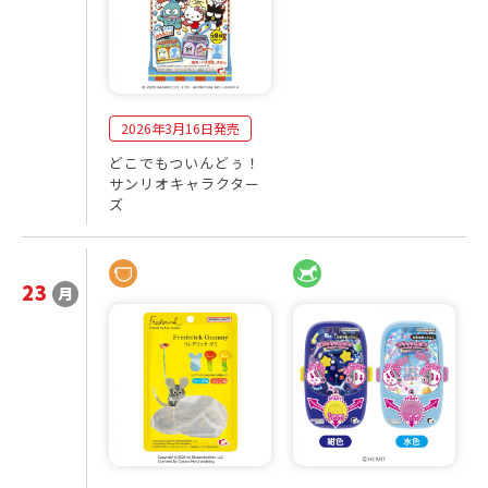
2026年3月16日発売
どこでもついんどぅ！
サンリオキャラクター
ズ
23
月
2
発
0
売
2
商
6
品
年
一
3
覧
月