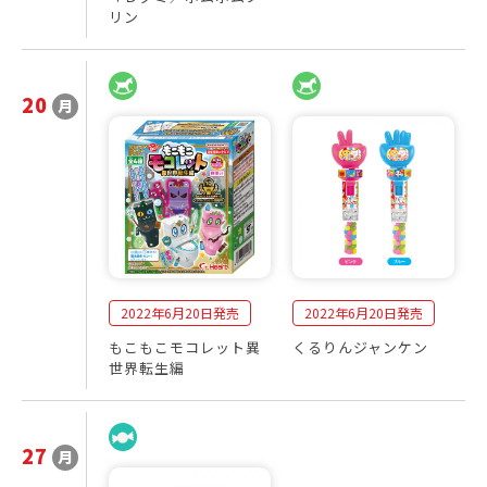
リン
20
月
2
発
0
売
2
商
2
品
年
一
6
覧
月
2022年6月20日発売
2022年6月20日発売
もこもこモコレット異
くるりんジャンケン
世界転生編
27
月
2
発