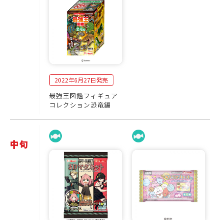
0
売
2
商
2
品
年
一
6
覧
月
2022年6月27日発売
最強王図鑑フィギュア
コレクション恐竜編
中旬
2
発
0
売
2
商
2
品
年
一
6
覧
月