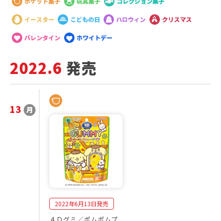
2022.6
発売
13
月
2
発
0
売
2
商
2
品
年
一
6
覧
月
2022年6月13日発売
４Ｄグミ／ポムポムプ