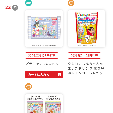
23
月
2
発
0
売
2
商
6
品
年
一
2
覧
月
2026年2月23日発売
2026年2月23日発売
プチキャン JOCHUM
クレヨンしんちゃんな
まいきドリンク 嵐を呼
ぶレモンコーラ味だゾ
カートに入れる