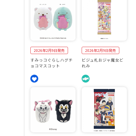
0
売
2
商
6
品
年
一
2
覧
月
2026年2月9日発売
2026年2月9日発売
すみっコぐらしハグチ
ビジュ札おジャ魔女ど
ョコマスコット
れみ