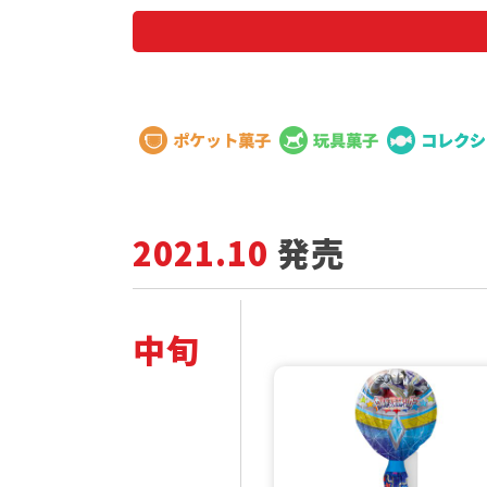
ブランド
2021.10
発売
中旬
2
発
0
売
2
商
1
品
年
一
1
覧